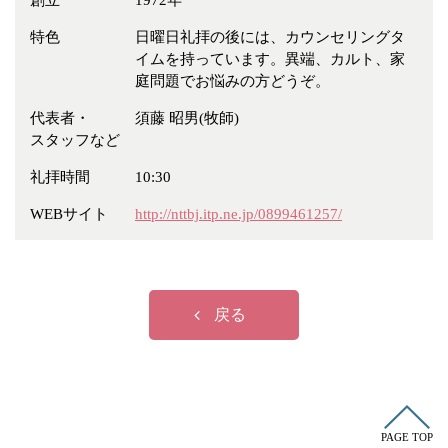
創立
1972年
冠婚葬祭
各種団体
特色
日曜日礼拝の後には、カウンセリングタ
教団教派
宿泊・研修施設
イムを持っています。異端、カルト、家
庭問題でお悩みの方どうぞ。
お店・企業・その他
代表者・
須藤 昭男(牧師)
フリーワード
スタッフなど
礼拝時間
10:30
WEBサイト
http://nttbj.itp.ne.jp/0899461257/
戻る
PAGE TOP