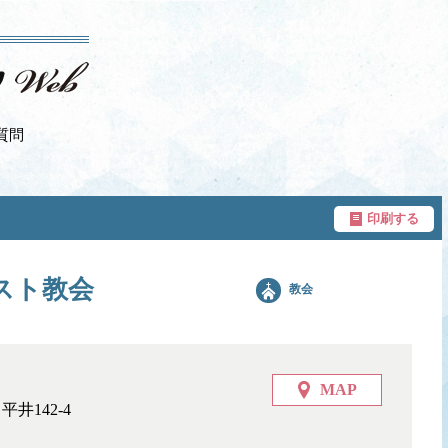
質問
印刷する
スト教会
教会
MAP
井142-4