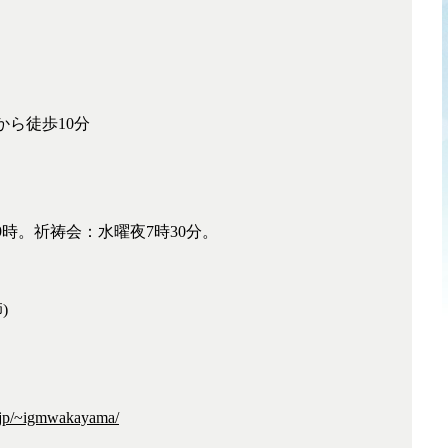
から徒歩10分
時。祈祷会：水曜夜7時30分。
)
.jp/~igmwakayama/