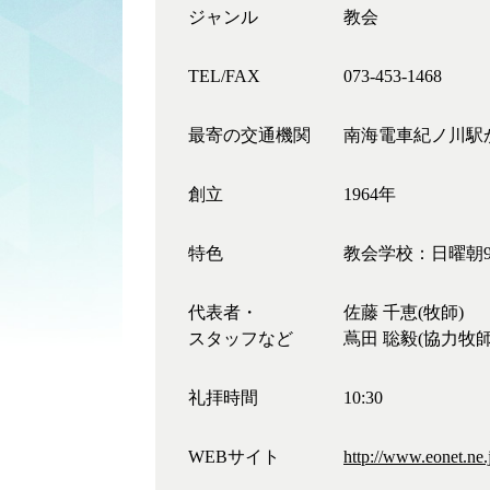
ジャンル
教会
TEL/FAX
073-453-1468
最寄の交通機関
南海電車紀ノ川駅
創立
1964年
特色
教会学校：日曜朝9
代表者・
佐藤 千恵(牧師)
スタッフなど
蔦田 聡毅(協力牧師
礼拝時間
10:30
WEBサイト
http://www.eonet.ne