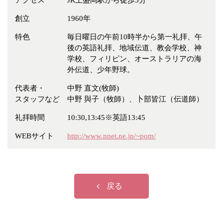
アクセス
JR上盛岡駅から徒歩3分
冠婚葬祭
各種団体
創立
1960年
教団教派
宿泊・研修施設
特色
毎日曜日の午前10時半から第一礼拝、午
お店・企業・その他
後の英語礼拝、地域伝道、教会学校、神
学校、フィリピン、オーストラリアの海
フリーワード
外伝道、少年野球。
代表者・
中野 直文(牧師)
スタッフなど
中野 與子（牧師）、卜部皆江（伝道師）
礼拝時間
10:30,13:45※英語13:45
WEBサイト
http://www.nnet.ne.jp/~pom/
戻る