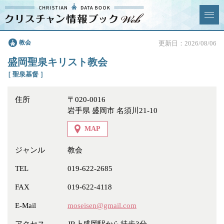
クリスチャン
教会
更新日：2026/08/06
News & Topics
情報ブックとは
盛岡聖泉キリスト教会
情報掲載の変更・追加につい
よくあるご質問
［ 聖泉基督 ］
て
住所
〒020-0016
エリア
岩手県 盛岡市 名須川21-10
MAP
ジャンル
教会
ジャンル
全選択
全解除
TEL
019-622-2685
FAX
019-622-4118
教会
学校・幼稚園・神学校
E-Mail
moseisen@gmail.com
特別集会奉仕者
医療・福祉