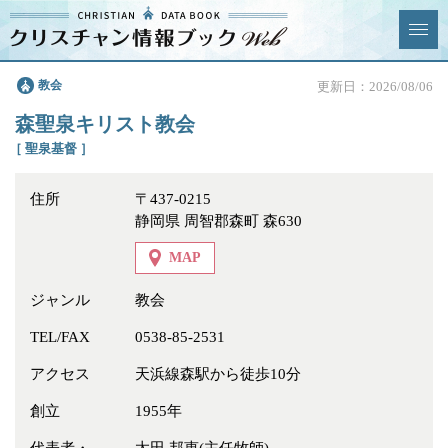
クリスチャン
教会
更新日：2026/08/06
News & Topics
情報ブックとは
森聖泉キリスト教会
情報掲載の変更・追加につい
よくあるご質問
［ 聖泉基督 ］
て
住所
〒437-0215
エリア
静岡県 周智郡森町 森630
MAP
ジャンル
教会
ジャンル
全選択
全解除
TEL/FAX
0538-85-2531
アクセス
天浜線森駅から徒歩10分
教会
学校・幼稚園・神学校
創立
1955年
特別集会奉仕者
医療・福祉