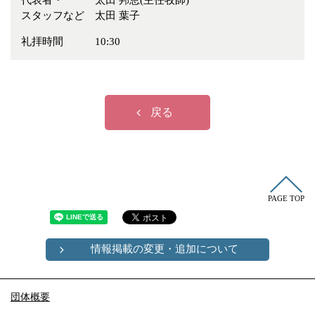
代表者・
太田 邦恵(主任牧師)
冠婚葬祭
各種団体
スタッフなど
太田 葉子
教団教派
宿泊・研修施設
礼拝時間
10:30
お店・企業・その他
フリーワード
戻る
PAGE TOP
情報掲載の変更・追加について
団体概要