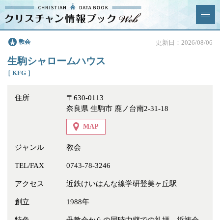
クリスチャン
教会
更新日：2026/08/06
News & Topics
情報ブックとは
生駒シャロームハウス
情報掲載の変更・追加につい
よくあるご質問
［ KFG ］
て
住所
〒630-0113
エリア
奈良県 生駒市 鹿ノ台南2-31-18
MAP
ジャンル
教会
ジャンル
全選択
全解除
TEL/FAX
0743-78-3246
アクセス
近鉄けいはんな線学研登美ヶ丘駅
教会
学校・幼稚園・神学校
創立
1988年
特別集会奉仕者
医療・福祉