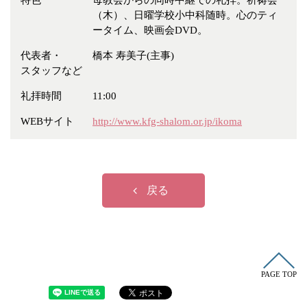
特色
母教会からの同時中継での礼拝。祈祷会
冠婚葬祭
各種団体
（木）、日曜学校小中科随時。心のティ
ータイム、映画会DVD。
教団教派
宿泊・研修施設
代表者・
橋本 寿美子(主事)
お店・企業・その他
スタッフなど
フリーワード
礼拝時間
11:00
WEBサイト
http://www.kfg-shalom.or.jp/ikoma
戻る
PAGE TOP