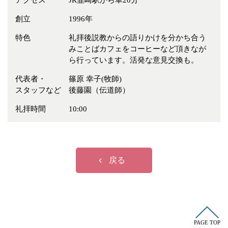
アクセス
JR韮崎駅から車20分
冠婚葬祭
各種団体
創立
1996年
教団教派
宿泊・研修施設
特色
礼拝後説教からの語りかけを分かち合う
お店・企業・その他
みことばカフェをコーヒーなど頂きなが
ら行っています。活発な意見交換も。
フリーワード
代表者・
篠原 幸子(牧師)
スタッフなど
後藤園（伝道師）
礼拝時間
10:00
戻る
PAGE TOP