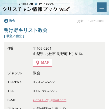
クリスチャン
教会
更新日：2026/08/06
News & Topics
情報ブックとは
明け野キリスト教会
情報掲載の変更・追加につい
よくあるご質問
［ 単立／独立 ］
て
住所
〒408-0204
エリア
山梨県 北杜市 明野町上手8164
MAP
ジャンル
教会
ジャンル
全選択
全解除
TEL/FAX
0551-25-5272
TEL
090-1885-7275
教会
学校・幼稚園・神学校
E-Mail
zion4112@gmail.com
特別集会奉仕者
医療・福祉