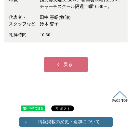
特色
婦人会火曜10:30～。祈祷会木曜10:30～。
冠婚葬祭
各種団体
チャーチスクール隔週土曜10:30～。
教団教派
宿泊・研修施設
代表者・
田中 憲昭(牧師)
スタッフなど
鈴木 啓子
お店・企業・その他
礼拝時間
10:30
フリーワード
戻る
PAGE TOP
情報掲載の変更・追加について