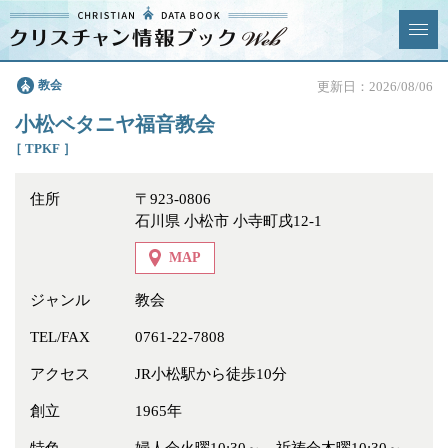
クリスチャン
教会
更新日：2026/08/06
News & Topics
情報ブックとは
小松ベタニヤ福音教会
情報掲載の変更・追加につい
よくあるご質問
［ TPKF ］
て
住所
〒923-0806
エリア
石川県 小松市 小寺町戌12-1
MAP
ジャンル
教会
ジャンル
全選択
全解除
TEL/FAX
0761-22-7808
アクセス
JR小松駅から徒歩10分
教会
学校・幼稚園・神学校
創立
1965年
特別集会奉仕者
医療・福祉