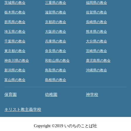
茨城県の教会
三重県の教会
福岡県の教会
栃木県の教会
滋賀県の教会
佐賀県の教会
群馬県の教会
京都府の教会
長崎県の教会
埼玉県の教会
大阪府の教会
熊本県の教会
千葉県の教会
兵庫県の教会
大分県の教会
東京都の教会
奈良県の教会
宮崎県の教会
神奈川県の教会
和歌山県の教会
鹿児島県の教会
新潟県の教会
鳥取県の教会
沖縄県の教会
富山県の教会
島根県の教会
保育園
幼稚園
神学校
キリスト教主義学校
Copyright ©2019 いのちのことば社