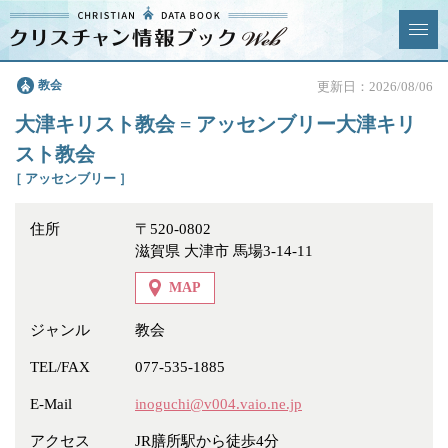
クリスチャン
教会
更新日：2026/08/06
News & Topics
情報ブックとは
大津キリスト教会 = アッセンブリー大津キリ
情報掲載の変更・追加につい
よくあるご質問
スト教会
て
［ アッセンブリー ］
エリア
住所
〒520-0802
滋賀県 大津市 馬場3-14-11
MAP
ジャンル
全選択
全解除
ジャンル
教会
TEL/FAX
077-535-1885
教会
学校・幼稚園・神学校
E-Mail
inoguchi@v004.vaio.ne.jp
特別集会奉仕者
医療・福祉
アクセス
JR膳所駅から徒歩4分