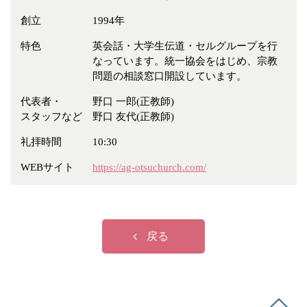
冠婚葬祭
各種団体
創立
1994年
教団教派
宿泊・研修施設
特色
英会話・大学生伝道・セルグループを行
お店・企業・その他
なっています。統一協会をはじめ、宗教
問題の相談窓口開設しています。
フリーワード
代表者・
野口 一郎(正教師)
スタッフなど
野口 友代(正教師)
礼拝時間
10:30
WEBサイト
https://ag-otsuchurch.com/
戻る