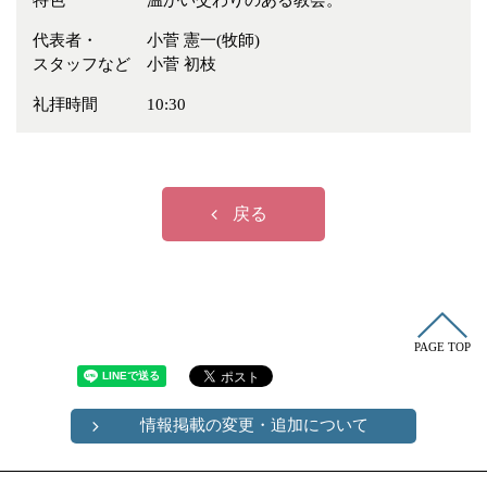
特色
温かい交わりのある教会。
冠婚葬祭
各種団体
代表者・
小菅 憲一(牧師)
教団教派
宿泊・研修施設
スタッフなど
小菅 初枝
お店・企業・その他
礼拝時間
10:30
フリーワード
戻る
PAGE TOP
情報掲載の変更・追加について