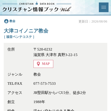
クリスチャン
教会
更新日：2026/08/06
News & Topics
情報ブックとは
大津コイノニア教会
情報掲載の変更・追加につい
よくあるご質問
［ 福音ペンテコステ ］
て
住所
〒520-0232
エリア
滋賀県 大津市 真野3-22-15
MAP
ジャンル
教会
ジャンル
全選択
全解除
TEL/FAX
077-573-7533
アクセス
JR堅田駅からバス5分、徒歩2分
教会
学校・幼稚園・神学校
創立
1988年
特別集会奉仕者
医療・福祉