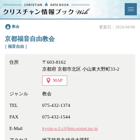
クリスチャン
教会
更新日：2026/08/06
News & Topics
情報ブックとは
京都福音自由教会
情報掲載の変更・追加につい
よくあるご質問
［ 福音自由 ］
て
住所
〒603-8162
エリア
京都府 京都市北区 小山東大野町33-2
MAP
ジャンル
教会
ジャンル
全選択
全解除
TEL
075-432-1374
FAX
075-432-1544
教会
学校・幼稚園・神学校
E-Mail
kyoto-e.f.c@leto.eonet.ne.jp
特別集会奉仕者
医療・福祉