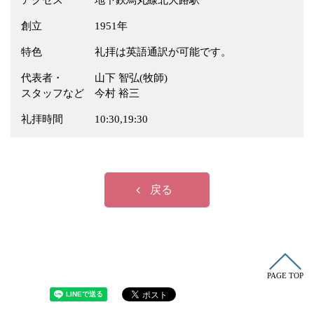
アクセス
地下鉄烏丸線北大路駅
冠婚葬祭
各種団体
創立
1951年
教団教派
宿泊・研修施設
特色
礼拝は英語通訳が可能です。
お店・企業・その他
代表者・
山下 智弘(牧師)
フリーワード
スタッフなど
今村 裕三
礼拝時間
10:30,19:30
戻る
PAGE TOP