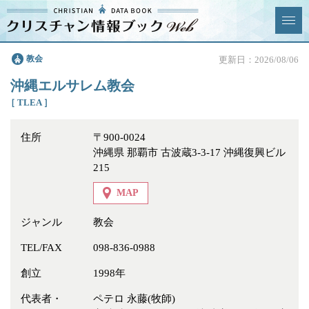
クリスチャン
教会
更新日：2026/08/06
News & Topics
情報ブックとは
沖縄エルサレム教会
情報掲載の変更・追加につい
よくあるご質問
［ TLEA ］
て
住所
〒900-0024
エリア
沖縄県 那覇市 古波蔵3-3-17 沖縄復興ビル
215
MAP
ジャンル
教会
ジャンル
全選択
全解除
TEL/FAX
098-836-0988
教会
学校・幼稚園・神学校
創立
1998年
特別集会奉仕者
医療・福祉
代表者・
ペテロ 永藤(牧師)