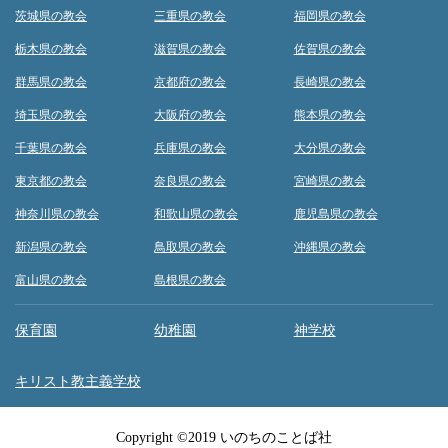
茨城県の教会
三重県の教会
福岡県の教会
栃木県の教会
滋賀県の教会
佐賀県の教会
群馬県の教会
京都府の教会
長崎県の教会
埼玉県の教会
大阪府の教会
熊本県の教会
千葉県の教会
兵庫県の教会
大分県の教会
東京都の教会
奈良県の教会
宮崎県の教会
神奈川県の教会
和歌山県の教会
鹿児島県の教会
新潟県の教会
鳥取県の教会
沖縄県の教会
富山県の教会
島根県の教会
保育園
幼稚園
神学校
キリスト教主義学校
Copyright ©2019 いのちのことば社