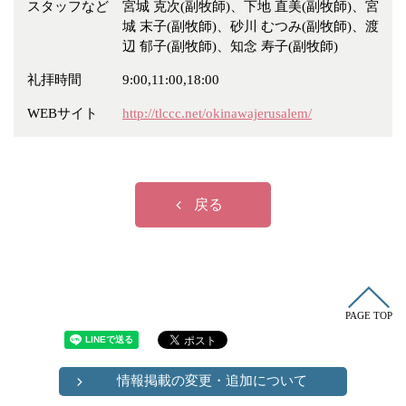
スタッフなど
冠婚葬祭
宮城 克次(副牧師)、下地 直美(副牧師)、宮
各種団体
城 末子(副牧師)、砂川 むつみ(副牧師)、渡
教団教派
宿泊・研修施設
辺 郁子(副牧師)、知念 寿子(副牧師)
お店・企業・その他
礼拝時間
9:00,11:00,18:00
WEBサイト
http://tlccc.net/okinawajerusalem/
フリーワード
戻る
PAGE TOP
情報掲載の変更・追加について