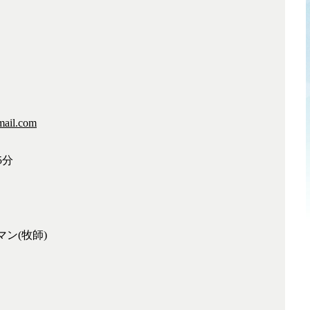
mail.com
5分
ン(牧師)