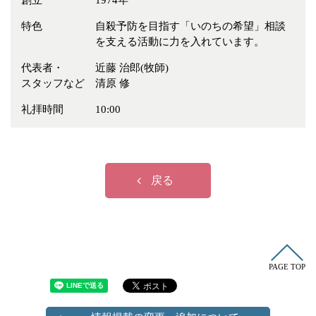
創立
1974年
冠婚葬祭
各種団体
特色
自殺予防を目指す「いのちの希望」相談
教団教派
宿泊・研修施設
を支える活動に力を入れています。
お店・企業・その他
代表者・
近藤 治郎(牧師)
スタッフなど
清原 修
フリーワード
礼拝時間
10:00
戻る
PAGE TOP