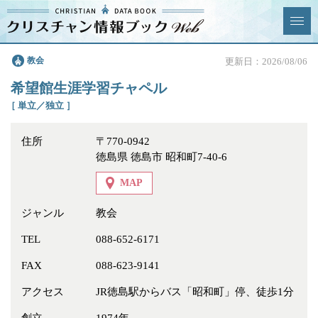
クリスチャン
教会
更新日：2026/08/06
News & Topics
情報ブックとは
希望館生涯学習チャペル
情報掲載の変更・追加につい
よくあるご質問
［ 単立／独立 ］
て
住所
〒770-0942
エリア
徳島県 徳島市 昭和町7-40-6
MAP
ジャンル
教会
ジャンル
全選択
全解除
TEL
088-652-6171
FAX
088-623-9141
教会
学校・幼稚園・神学校
アクセス
JR徳島駅からバス「昭和町」停、徒歩1分
特別集会奉仕者
医療・福祉