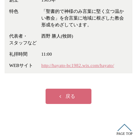
創立
1983年
冠婚葬祭
各種団体
特色
「聖書的で神様のみ言葉に堅く立つ温か
教団教派
宿泊・研修施設
い教会」を合言葉に地域に根ざした教会
形成をめざしています。
お店・企業・その他
代表者・
西野 勝人(牧師)
フリーワード
スタッフなど
礼拝時間
11:00
WEBサイト
http://hayato-bc1982.wix.com/hayato/
戻る
PAGE TOP