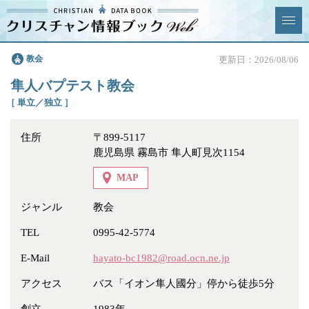
クリスチャン
教会
更新日：2026/08/06
News & Topics
情報ブックとは
隼人バプテスト教会
情報掲載の変更・追加につい
よくあるご質問
［ 単立／独立 ］
て
住所
〒899-5117
エリア
鹿児島県 霧島市 隼人町見次1154
MAP
ジャンル
教会
ジャンル
全選択
全解除
TEL
0995-42-5774
E-Mail
hayato-bc1982@road.ocn.ne.jp
教会
学校・幼稚園・神学校
アクセス
バス「イオン隼人國分」停から徒歩5分
特別集会奉仕者
医療・福祉