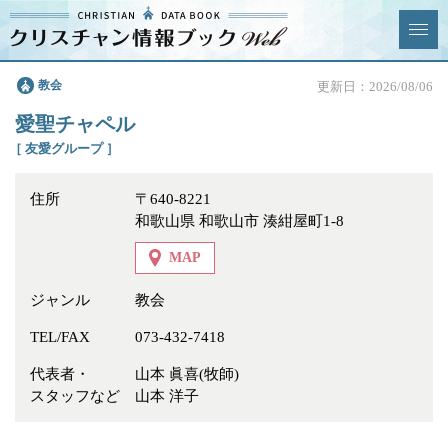
クリスチャン
教会
更新日：2026/08/06
News & Topics
情報ブックとは
愛聖チャペル
情報掲載の変更・追加につい
よくあるご質問
［ 友愛グループ ］
て
住所
〒640-8221
エリア
和歌山県 和歌山市 湊紺屋町1-8
MAP
ジャンル
教会
ジャンル
全選択
全解除
TEL/FAX
073-432-7418
代表者・
山本 眞喜(牧師)
教会
学校・幼稚園・神学校
スタッフなど
山本 洋子
特別集会奉仕者
医療・福祉