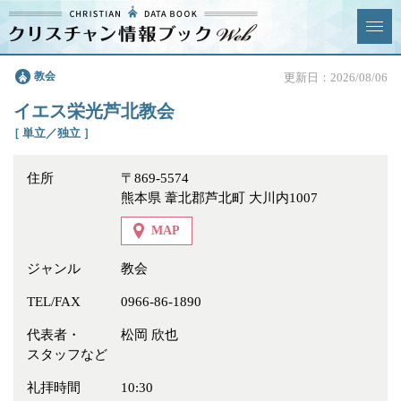
クリスチャン
教会
更新日：2026/08/06
News & Topics
情報ブックとは
イエス栄光芦北教会
情報掲載の変更・追加につい
よくあるご質問
［ 単立／独立 ］
て
住所
〒869-5574
エリア
熊本県 葦北郡芦北町 大川内1007
MAP
ジャンル
教会
ジャンル
全選択
全解除
TEL/FAX
0966-86-1890
代表者・
松岡 欣也
教会
学校・幼稚園・神学校
スタッフなど
特別集会奉仕者
医療・福祉
礼拝時間
10:30