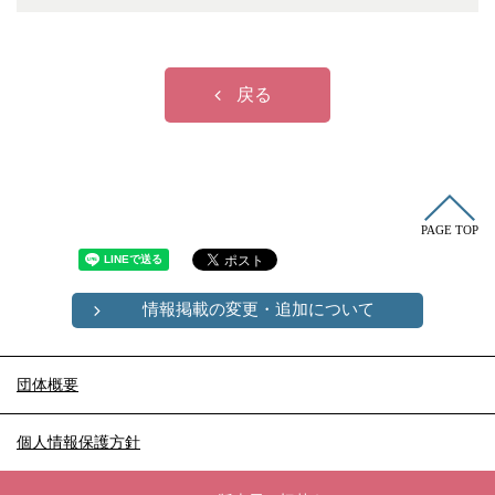
冠婚葬祭
各種団体
教団教派
宿泊・研修施設
お店・企業・その他
戻る
フリーワード
PAGE TOP
情報掲載の変更・追加について
団体概要
個人情報保護方針