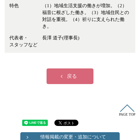
冠婚葬祭
各種団体
特色
（1）地域生活支援の働きが増加。（2）
福音に根ざした働き。（3）地域住民との
教団教派
宿泊・研修施設
対話を重視。（4）祈りに支えられた働
お店・企業・その他
き。
代表者・
長澤 道子(理事長)
フリーワード
スタッフなど
戻る
PAGE TOP
情報掲載の変更・追加について