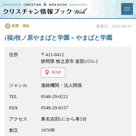
クリスチャン
医療・福祉
更新日：2026/08/10
News & Topics
情報ブックとは
(福)牧ノ原やまばと学園 = やまばと学園
情報掲載の変更・追加につい
よくあるご質問
て
住所
〒421-0412
静岡県 牧之原市 坂部2151-2
エリア
MAP
ジャンル
連絡機関・法人関係
TEL
0548-29-0221
ジャンル
全選択
全解除
FAX
0548-29-0157
教会
学校・幼稚園・神学校
アクセス
東名吉田I.C.から車5分
特別集会奉仕者
医療・福祉
創立
1970年