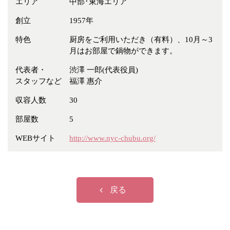
エリア
中部･東海エリア
冠婚葬祭
各種団体
創立
1957年
教団教派
宿泊・研修施設
特色
厨房をご利用いただき（有料）、10月～3
お店・企業・その他
月はお部屋で鍋物ができます。
フリーワード
代表者・
渋澤 一郎(代表役員)
スタッフなど
福澤 惠介
収容人数
30
部屋数
5
WEBサイト
http://www.nyc-chubu.org/
戻る