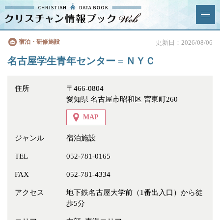
クリスチャン
宿泊・研修施設
更新日：2026/08/06
News & Topics
情報ブックとは
名古屋学生青年センター = ＮＹＣ
情報掲載の変更・追加につい
よくあるご質問
て
住所
〒466-0804
愛知県 名古屋市昭和区 宮東町260
エリア
MAP
ジャンル
宿泊施設
TEL
052-781-0165
ジャンル
全選択
全解除
FAX
052-781-4334
教会
学校・幼稚園・神学校
アクセス
地下鉄名古屋大学前（1番出入口）から徒
歩5分
特別集会奉仕者
医療・福祉