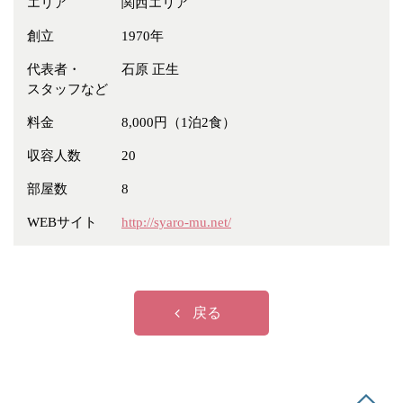
エリア
関西エリア
冠婚葬祭
各種団体
創立
1970年
教団教派
宿泊・研修施設
代表者・
石原 正生
お店・企業・その他
スタッフなど
フリーワード
料金
8,000円（1泊2食）
収容人数
20
部屋数
8
WEBサイト
http://syaro-mu.net/
戻る