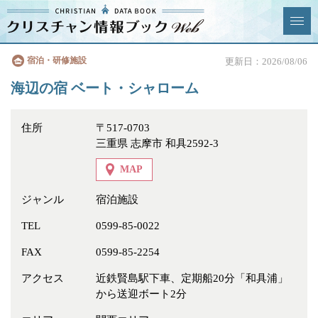
クリスチャン
宿泊・研修施設
更新日：2026/08/06
News & Topics
情報ブックとは
海辺の宿 ベート・シャローム
情報掲載の変更・追加につい
よくあるご質問
て
住所
〒517-0703
三重県 志摩市 和具2592-3
エリア
MAP
ジャンル
宿泊施設
TEL
0599-85-0022
ジャンル
全選択
全解除
FAX
0599-85-2254
教会
学校・幼稚園・神学校
アクセス
近鉄賢島駅下車、定期船20分「和具浦」
から送迎ボート2分
特別集会奉仕者
医療・福祉