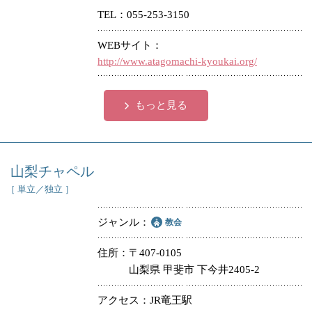
TEL
055-253-3150
冠婚葬祭
各種団体
WEBサイト
教団教派
宿泊・研修施設
http://www.atagomachi-kyoukai.org/
お店・企業・その他
もっと見る
フリーワード
山梨チャペル
［ 単立／独立 ］
ジャンル
教会
住所
〒407-0105
山梨県 甲斐市 下今井2405-2
アクセス
JR竜王駅