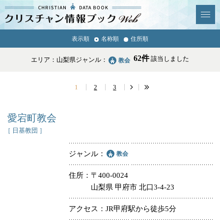
クリスチャン
表示順
名称順
住所順
News & Topics
情報ブックとは
62件
該当しました
エリア：山梨県
ジャンル：
教会
情報掲載の変更・追加につい
よくあるご質問
て
1
2
3
エリア
愛宕町教会
［ 日基教団 ］
ジャンル
教会
ジャンル
全選択
全解除
住所
〒400-0024
山梨県 甲府市 北口3-4-23
教会
学校・幼稚園・神学校
アクセス
JR甲府駅から徒歩5分
特別集会奉仕者
医療・福祉