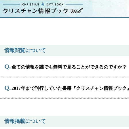
クリスチャン
情報ブックとは
よくあるご質問
情報閲覧について
エリア
全ての情報を誰でも無料で見ることができるのですか？
2017年まで刊行していた書籍『クリスチャン情報ブッ
ジャンル
教会
特別集会奉仕者
情報掲載について