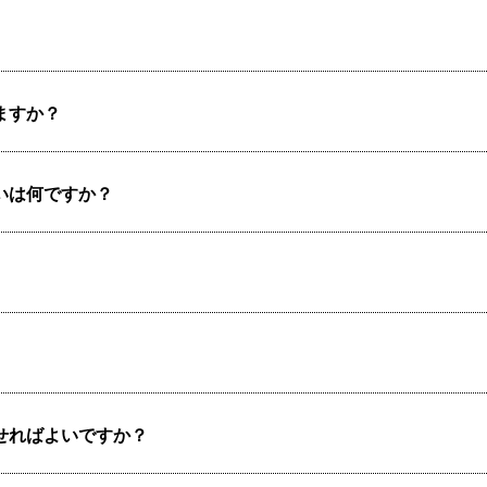
各種団体
宿泊・研修施設
ますか？
いは何ですか？
せればよいですか？