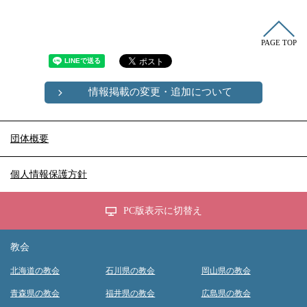
冠婚葬祭
各種団体
教団教派
宿泊・研修施設
PAGE TOP
お店・企業・その他
フリーワード
情報掲載の変更・追加について
団体概要
個人情報保護方針
PC版表示に切替え
教会
北海道の教会
石川県の教会
岡山県の教会
青森県の教会
福井県の教会
広島県の教会