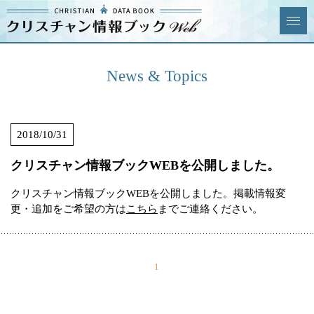
クリスチャン
News & Topics
情報ブックとは
News & Topics
情報掲載の変更・追加につい
よくあるご質問
て
2018/10/31
エリア
クリスチャン情報ブックWEBを公開しました。
クリスチャン情報ブックWEBを公開しました。掲載情報変
更・追加をご希望の方は
こちら
までご連絡ください。
ジャンル
全選択
全解除
教会
学校・幼稚園・神学校
1
特別集会奉仕者
医療・福祉