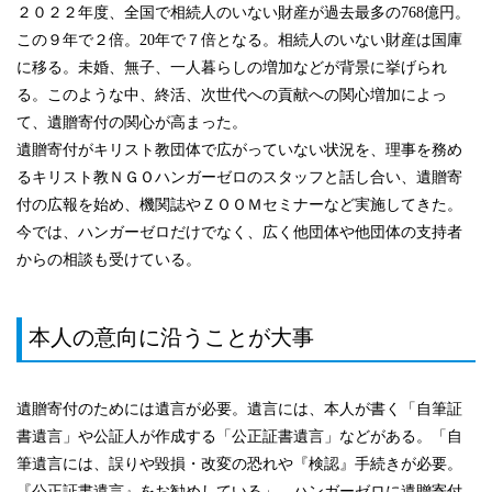
２０２２年度、全国で相続人のいない財産が過去最多の768億円。
この９年で２倍。20年で７倍となる。相続人のいない財産は国庫
に移る。未婚、無子、一人暮らしの増加などが背景に挙げられ
る。このような中、終活、次世代への貢献への関心増加によっ
て、遺贈寄付の関心が高まった。
遺贈寄付がキリスト教団体で広がっていない状況を、理事を務め
るキリスト教ＮＧＯハンガーゼロのスタッフと話し合い、遺贈寄
付の広報を始め、機関誌やＺＯＯＭセミナーなど実施してきた。
今では、ハンガーゼロだけでなく、広く他団体や他団体の支持者
からの相談も受けている。
本人の意向に沿うことが大事
遺贈寄付のためには遺言が必要。遺言には、本人が書く「自筆証
書遺言」や公証人が作成する「公正証書遺言」などがある。「自
筆遺言には、誤りや毀損・改変の恐れや『検認』手続きが必要。
『公正証書遺言』をお勧めしている」。ハンガーゼロに遺贈寄付