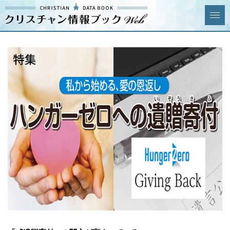
クリスチャン
News & Topics
情報ブックとは
情報掲載の変更・追加につい
よくあるご質問
て
エリア
ジャンル
全選択
全解除
教会
学校・幼稚園・神学校
特別集会奉仕者
医療・福祉