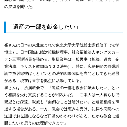
の展望を聞いた。
「遺産の一部を献金したい」
崔さんは日本の東北生まれで東北大学大学院博士課程修了（法学
博士）。日本国際飢餓対策機構理事、社会福祉法人キングスガー
デン三重評議員を務める。取扱業務は一般民事（相続、遺言、企
業法務、キリスト教関係ＮＧＯ法務）、特に、広島長崎の原爆訴
訟で放射線被ばくとガンとの法的因果関係を専門としてきた経歴
がある。現在は東京を拠点に活動している。
崔さんは、所属教会で、「遺産の一部を教会に献金したい」とい
う相談を受け支援することが相次いだ。「ご本人は一人暮らしで
親戚とは疎遠。親戚も『面倒なことは避けたい』と遺産相続を辞
退する場合がある。一方、教会では恵みを受け、礼拝や病院への
送迎でお世話になるなど日常のかかわりがある。だから教会に遺
贈したいと思うのは理解できます」