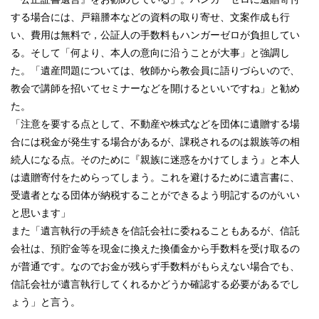
する場合には、戸籍謄本などの資料の取り寄せ、文案作成も行
い、費用は無料で，公証人の手数料もハンガーゼロが負担してい
る。そして「何より、本人の意向に沿うことが大事」と強調し
た。「遺産問題については、牧師から教会員に語りづらいので、
教会で講師を招いてセミナーなどを開けるといいですね」と勧め
た。
「注意を要する点として、不動産や株式などを団体に遺贈する場
合には税金が発生する場合があるが、課税されるのは親族等の相
続人になる点。そのために『親族に迷惑をかけてしまう』と本人
は遺贈寄付をためらってしまう。これを避けるために遺言書に、
受遺者となる団体が納税することができるよう明記するのがいい
と思います」
また「遺言執行の手続きを信託会社に委ねることもあるが、信託
会社は、預貯金等を現金に換えた換価金から手数料を受け取るの
が普通です。なのでお金が残らず手数料がもらえない場合でも、
信託会社が遺言執行してくれるかどうか確認する必要があるでし
ょう」と言う。