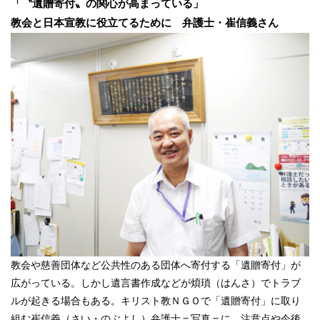
「〝遺贈寄付〟の関心が高まっている」
冠婚葬祭
各種団体
教会と日本宣教に役立てるために 弁護士・崔信義さん
教団教派
宿泊・研修施設
お店・企業・その他
フリーワード
教会や慈善団体など公共性のある団体へ寄付する「遺贈寄付」が
広がっている。しかし遺言書作成などが煩瑣（はんさ）でトラブ
ルが起きる場合もある。キリスト教ＮＧＯで「遺贈寄付」に取り
組む崔信義（さい・のぶよし）弁護士＝写真＝に、注意点や今後