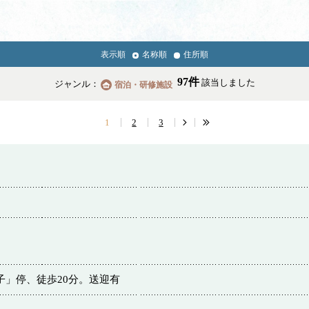
表示順
名称順
住所順
News & Topics
97件
該当しました
ジャンル：
宿泊・研修施設
情報掲載の変更・追加について
1
2
3
学校・幼稚園・神学校
子」停、徒歩20分。送迎有
医療・福祉