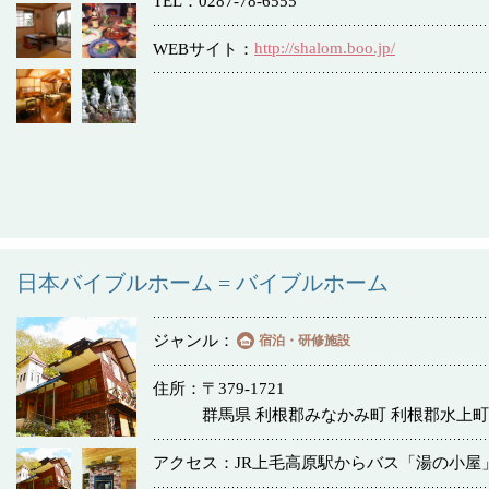
TEL
0287-78-6555
冠婚葬祭
http://shalom.boo.jp/
教団教派
WEBサイト
お店・企業・その他
フリーワード
日本バイブルホーム = バイブルホーム
ジャンル
宿泊・研修施設
住所
〒379-1721
群馬県 利根郡みなかみ町 利根郡水上町湯
アクセス
JR上毛高原駅からバス「湯の小屋