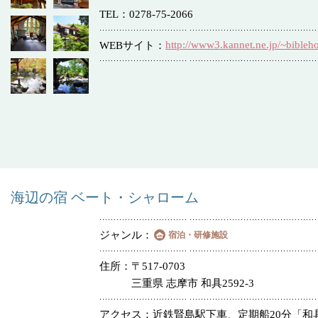
TEL
0278-75-2066
http://www3.kannet.ne.jp/~bibleh
WEBサイト
海辺の宿 ベート・シャローム
ジャンル
宿泊・研修施設
住所
〒517-0703
三重県 志摩市 和具2592-3
アクセス
近鉄賢島駅下車、定期船20分「和