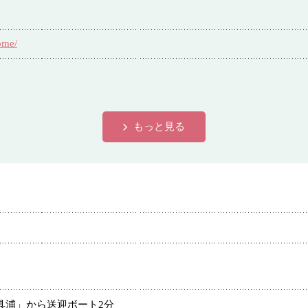
ome/
もっと見る
具浦」から送迎ボート2分