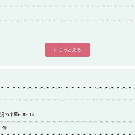
各種団体
宿泊・研修施設
もっと見る
の小屋6289-14
」停