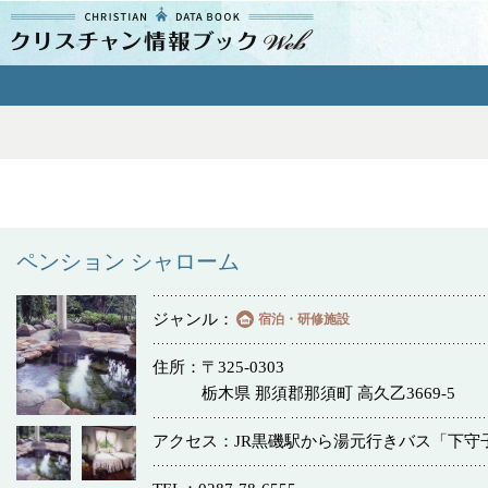
クリスチャン
情報ブックとは
よくあるご質問
エリア
ペンション シャローム
ジャンル
宿泊・研修施設
ジャンル
住所
〒325-0303
栃木県 那須郡那須町 高久乙3669-5
教会
アクセス
JR黒磯駅から湯元行きバス「下守
特別集会奉仕者