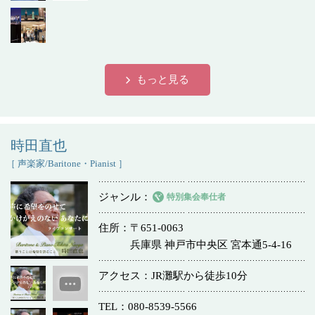
もっと見る
時田直也
［ 声楽家/Baritone・Pianist ］
ジャンル
特別集会奉仕者
住所
〒651-0063
兵庫県 神戸市中央区 宮本通5-4-16
アクセス
JR灘駅から徒歩10分
TEL
080-8539-5566