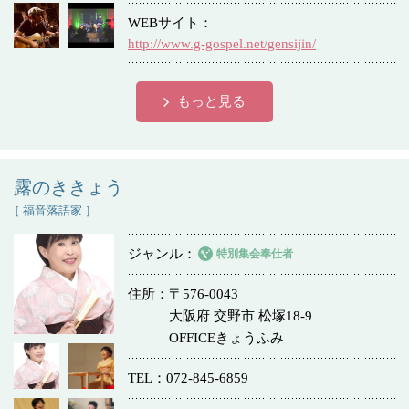
冠婚葬祭
各種団体
WEBサイト
教団教派
宿泊・研修施設
http://www.g-gospel.net/gensijin/
お店・企業・その他
もっと見る
フリーワード
露のききょう
［ 福音落語家 ］
ジャンル
特別集会奉仕者
住所
〒576-0043
大阪府 交野市 松塚18-9
OFFICEきょうふみ
TEL
072-845-6859