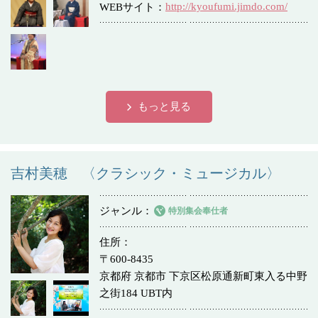
http://kyoufumi.jimdo.com/
WEBサイト
もっと見る
吉村美穂 〈クラシック・ミュージカル〉
ジャンル
特別集会奉仕者
住所
〒600-8435
京都府 京都市 下京区松原通新町東入る中野
之街184 UBT内