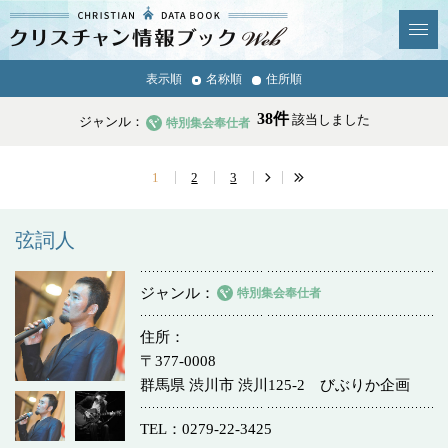
クリスチャン
表示順
名称順
住所順
News & Topics
情報ブックとは
38件
該当しました
ジャンル：
特別集会奉仕者
情報掲載の変更・追加につい
よくあるご質問
て
1
2
3
エリア
弦詞人
ジャンル
特別集会奉仕者
ジャンル
全選択
全解除
住所
〒377-0008
教会
学校・幼稚園・神学校
群馬県 渋川市 渋川125-2 びぶりか企画
特別集会奉仕者
医療・福祉
TEL
0279-22-3425