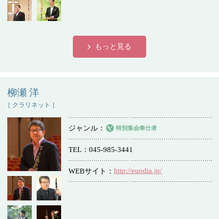
もっと見る
柳瀬 洋
［ クラリネット ］
ジャンル
特別集会奉仕者
TEL
045-985-3441
http://euodia.jp/
WEBサイト