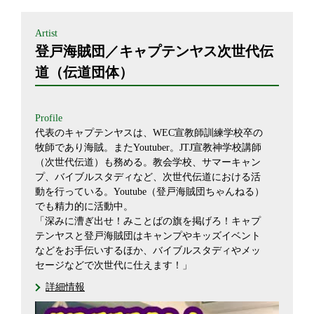
Artist
登戸海賊団／キャプテンヤス次世代伝
道（伝道団体）
Profile
代表のキャプテンヤスは、WEC宣教師訓練学校卒の
牧師であり海賊。またYoutuber。JTJ宣教神学校講師
（次世代伝道）も務める。教会学校、サマーキャン
プ、バイブルスタディなど、次世代伝道における活
動を行っている。Youtube（登戸海賊団ちゃんねる）
でも精力的に活動中。
「深みに漕ぎ出せ！みことばの旗を掲げろ！キャプ
テンヤスと登戸海賊団はキャンプやキッズイベント
などをお手伝いするほか、バイブルスタディやメッ
セージなどで次世代に仕えます！」
詳細情報