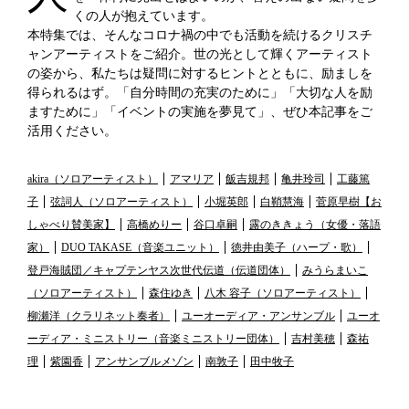
冠婚葬祭
各種団体
くの人が抱えています。
本特集では、そんなコロナ禍の中でも活動を続けるクリスチ
教団教派
宿泊・研修施設
ャンアーティストをご紹介。世の光として輝くアーティスト
の姿から、私たちは疑問に対するヒントとともに、励ましを
お店・企業・その他
得られるはず。「自分時間の充実のために」「大切な人を励
ますために」「イベントの実施を夢見て」、ぜひ本記事をご
フリーワード
活用ください。
akira（ソロアーティスト）
アマリア
飯吉規邦
亀井玲司
工藤篤
子
弦詞人（ソロアーティスト）
小堀英郎
白鞘慧海
菅原早樹【お
しゃべり賛美家】
高橋めりー
谷口卓嗣
露のききょう（女優・落語
家）
DUO TAKASE（音楽ユニット）
徳井由美子（ハープ・歌）
登戸海賊団／キャプテンヤス次世代伝道（伝道団体）
みうらまいこ
（ソロアーティスト）
森住ゆき
八木 容子（ソロアーティスト）
柳瀬洋（クラリネット奏者）
ユーオーディア・アンサンブル
ユーオ
ーディア・ミニストリー（音楽ミニストリー団体）
吉村美穂
森祐
理
紫園香
アンサンブルメゾン
南敦子
田中牧子