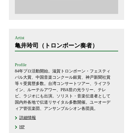
Artist
亀井玲司（トロンボーン奏者）
Profile
84年プロ活動開始。滋賀トロンボーン・フェスティ
バル大賞、中国音楽コンクール銀賞、神戸新聞社賞
等々受賞歴多数。台湾コンサートツアー、ライフラ
イン、ルーテルアワー、PBA世の光ラリー、テレ
ビ、ラジオにも出演。ソリスト・音楽伝道者として
国内外各地で伝道リサイタル多数開催。ユーオーデ
ィア管弦楽団、アンサンブルシオン各団員。
詳細情報
HP