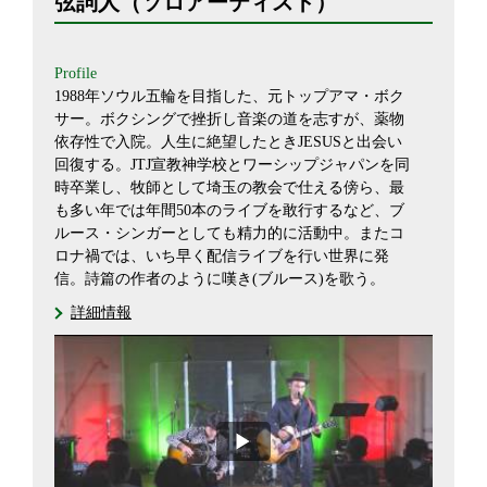
弦詞人（ソロアーティスト）
Profile
1988年ソウル五輪を目指した、元トップアマ・ボク
サー。ボクシングで挫折し音楽の道を志すが、薬物
依存性で入院。人生に絶望したときJESUSと出会い
回復する。JTJ宣教神学校とワーシップジャパンを同
時卒業し、牧師として埼玉の教会で仕える傍ら、最
も多い年では年間50本のライブを敢行するなど、ブ
ルース・シンガーとしても精力的に活動中。またコ
ロナ禍では、いち早く配信ライブを行い世界に発
信。詩篇の作者のように嘆き(ブルース)を歌う。
詳細情報