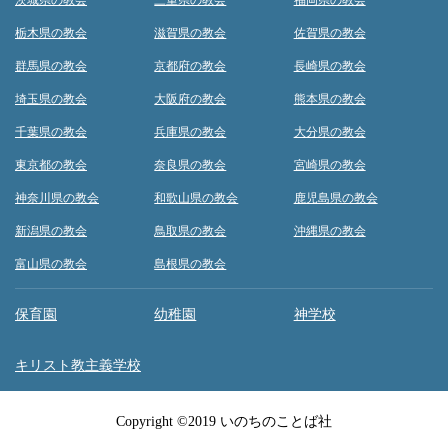
茨城県の教会
三重県の教会
福岡県の教会
栃木県の教会
滋賀県の教会
佐賀県の教会
群馬県の教会
京都府の教会
長崎県の教会
埼玉県の教会
大阪府の教会
熊本県の教会
千葉県の教会
兵庫県の教会
大分県の教会
東京都の教会
奈良県の教会
宮崎県の教会
神奈川県の教会
和歌山県の教会
鹿児島県の教会
新潟県の教会
鳥取県の教会
沖縄県の教会
富山県の教会
島根県の教会
保育園
幼稚園
神学校
キリスト教主義学校
Copyright ©2019 いのちのことば社