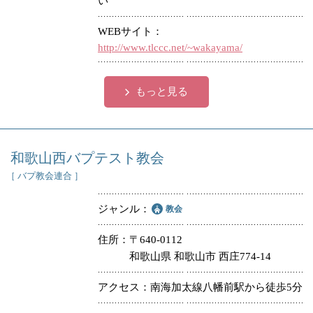
い
冠婚葬祭
各種団体
WEBサイト
http://www.tlccc.net/~wakayama/
教団教派
宿泊・研修施設
お店・企業・その他
もっと見る
フリーワード
和歌山西バプテスト教会
［ バプ教会連合 ］
ジャンル
教会
住所
〒640-0112
和歌山県 和歌山市 西庄774-14
アクセス
南海加太線八幡前駅から徒歩5分