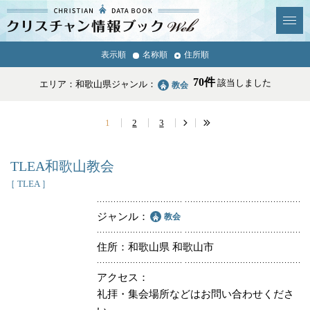
クリスチャン
表示順
名称順
住所順
News & Topics
情報ブックとは
70件
該当しました
エリア：和歌山県
ジャンル：
教会
情報掲載の変更・追加につい
よくあるご質問
て
1
2
3
エリア
TLEA和歌山教会
［ TLEA ］
ジャンル
教会
ジャンル
全選択
全解除
住所
和歌山県 和歌山市
アクセス
教会
学校・幼稚園・神学校
礼拝・集会場所などはお問い合わせくださ
特別集会奉仕者
医療・福祉