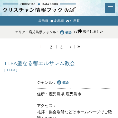
クリスチャン
表示順
名称順
住所順
News & Topics
情報ブックとは
77件
該当しました
エリア：鹿児島県
ジャンル：
教会
情報掲載の変更・追加につい
よくあるご質問
て
1
2
3
エリア
TLEA聖なる都エルサレム教会
［ TLEA ］
ジャンル
教会
ジャンル
全選択
全解除
住所
鹿児島県 鹿児島市
アクセス
教会
学校・幼稚園・神学校
礼拝・集会場所などはホームページでご確
特別集会奉仕者
医療・福祉