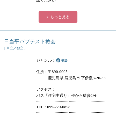
認ください
冠婚葬祭
各種団体
もっと見る
教団教派
宿泊・研修施設
お店・企業・その他
日当平バプテスト教会
フリーワード
［ 単立／独立 ］
ジャンル
教会
住所
〒890-0005
鹿児島県 鹿児島市 下伊敷3-20-33
アクセス
バス「住宅中通り」停から徒歩2分
TEL
099-220-0858